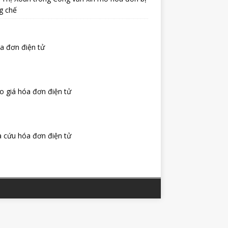
g chế