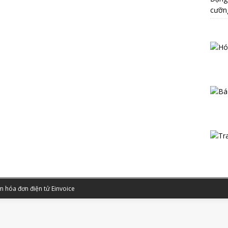
cưỡn
 hóa đơn điện tử Einvoice