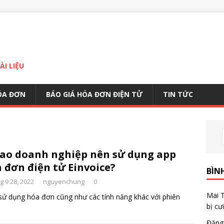
I LIỆU
ÓA ĐƠN
BÁO GIÁ HÓA ĐƠN ĐIỆN TỬ
TIN TỨC
sao doanh nghiệp nên sử dụng app
 đơn điện tử Einvoice?
BÌN
 9 28, 2022
nguyenchung
0
Mai 
 sử dụng hóa đơn cũng như các tính năng khác với phiên
bị cư
Đặng