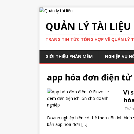
QUẢN LÝ TÀI LIỆU
TRANG TIN TỨC TỔNG HỢP VỀ QUẢN LÝ TÀ
GIỚI THIỆU PHẦN MỀM
NGHIỆP VỤ H
app hóa đơn điện tử
Vì 
hóa
Tháng
Doanh nghiệp hiện có thể theo dõi tình hình
bản app hóa đơn
[…]