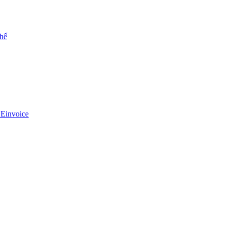
chế
 Einvoice