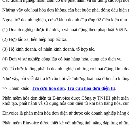
Các doanh nghiệp hoàn toàn có thể phát hành và sử dụng các loại hó
Những vậy các loại hóa đơn không cần bắt buộc phải đóng dấu hiện na
Ngoại trừ doanh nghiệp, cơ sở kinh doanh đáp ứng 02 điều kiện như tr
(1) Doanh nghiệp được thành lập và hoạt động theo pháp luật Việt N
(2) Hợp tác xã, liên hiệp hợp tác xã.
(3) Hộ kinh doanh, cá nhân kinh doanh, tổ hợp tác.
(4) Đơn vị sự nghiệp công lập có bán hàng hóa, cung cấp dịch vụ.
(5) Tổ chức không phải là doanh nghiệp nhưng có hoạt động kinh do
Như vậy, bài viết đã trả lời câu hỏi về “những loại hóa đơn nào khôn
>> Tham khảo:
Tra cứu hóa đơn
,
Tra cứu hóa đơn điện tử
.
Phần mềm hóa đơn điện tử E-invoice được Công ty TNHH phát triể
khởi tạo, phát hành và sử dụng hóa đơn điện tử khi bán hàng hóa, cu
Einvoice là phần mềm hóa đơn điện tử được các doanh nghiệp hàng đ
Phần mềm Einvoice được thiết kế với những tính năng đáp ứng những 