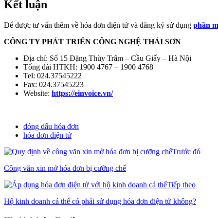
Kết luận
Để được tư vấn thêm về hóa đơn điện tử và đăng ký sử dụng
phần m
CÔNG TY PHÁT TRIỂN CÔNG NGHỆ THÁI SƠN
Địa chỉ: Số 15 Đặng Thùy Trâm – Cầu Giấy – Hà Nội
Tổng đài HTKH: 1900 4767 – 1900 4768
Tel: 024.37545222
Fax: 024.37545223
Website:
https://einvoice.vn/
đóng dấu hóa đơn
hóa đơn điện tử
Trước đó
Công văn xin mở hóa đơn bị cưỡng chế
Tiếp theo
Hộ kinh doanh cá thể có phải sử dụng hóa đơn điện tử không?