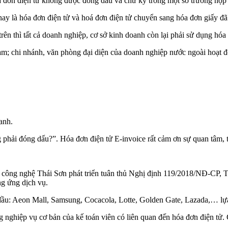
a đơn điện tử không được đóng dấu và chữ ký trong một số trường hợp 
y là hóa đơn điện tử và hoá đơn điện tử chuyển sang hóa đơn giấy đã t
ên thì tất cả doanh nghiệp, cơ sở kinh doanh còn lại phải sử dụng hóa
am; chi nhánh, văn phòng đại diện của doanh nghiệp nước ngoài hoạt đ
anh.
g phải đóng dấu?”. Hóa đơn điện tử E-invoice rất cảm ơn sự quan tâm, 
n công nghệ Thái Sơn phát triển tuân thủ Nghị định 119/2018/NĐ-CP
ng ứng dịch vụ.
ầu: Aeon Mall, Samsung, Cocacola, Lotte, Golden Gate, Lazada,… lựa 
nghiệp vụ cơ bản của kế toán viên có liên quan đến hóa đơn điện tử. 