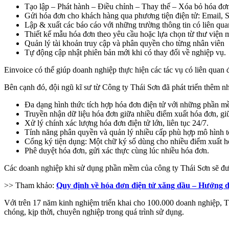
Tạo lập – Phát hành – Điều chỉnh – Thay thế – Xóa bỏ hóa đơ
Gửi hóa đơn cho khách hàng qua phương tiện điện tử: Email
Lập & xuất các báo cáo với những trường thông tin có liên qua
Thiết kế mẫu hóa đơn theo yêu cầu hoặc lựa chọn từ thư viện 
Quản lý tài khoản truy cập và phân quyền cho từng nhân viên
Tự động cập nhật phiên bản mới khi có thay đổi về nghiệp vụ.
Einvoice có thể giúp doanh nghiệp thực hiện các tác vụ có liên quan đ
Bên cạnh đó, đội ngũ kĩ sư từ Công ty Thái Sơn đã phát triển thêm n
Đa dạng hình thức tích hợp hóa đơn điện tử với những phần m
Truyền nhận dữ liệu hóa đơn giữa nhiều điểm xuất hóa đơn, giữ
Xử lý chính xác lượng hóa đơn điện tử lớn, liên tục 24/7.
Tính năng phân quyền và quản lý nhiều cấp phù hợp mô hình t
Cổng ký tiện dụng: Một chữ ký số dùng cho nhiều điểm xuất h
Phê duyệt hóa đơn, gửi xác thực cùng lúc nhiều hóa đơn.
Các doanh nghiệp khi sử dụng phần mềm của công ty Thái Sơn sẽ được
>> Tham khảo:
Quy định về hóa đơn điện tử xăng dầu – Hướng 
Với trên 17 năm kinh nghiệm triển khai cho 100.000 doanh nghiệp, T
chóng, kịp thời, chuyên nghiệp trong quá trình sử dụng.