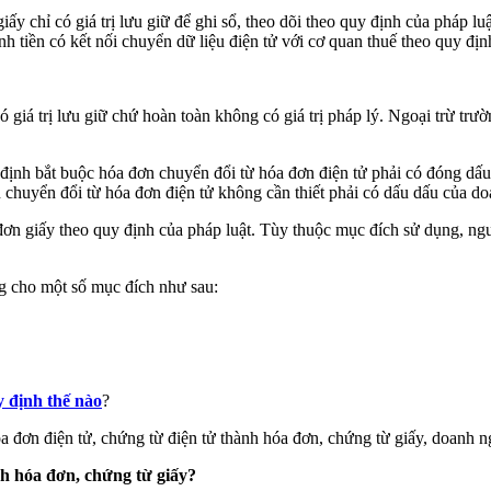
y chỉ có giá trị lưu giữ để ghi sổ, theo dõi theo quy định của pháp luậ
nh tiền có kết nối chuyển dữ liệu điện tử với cơ quan thuế theo quy địn
 giá trị lưu giữ chứ hoàn toàn không có giá trị pháp lý. Ngoại trừ trư
định bắt buộc hóa đơn chuyển đổi từ hóa đơn điện tử phải có đóng dấu
ơn chuyển đổi từ hóa đơn điện tử không cần thiết phải có dấu dấu của d
ơn giấy theo quy định của pháp luật. Tùy thuộc mục đích sử dụng, ngư
g cho một số mục đích như sau:
 định thế nào
?
đơn điện tử, chứng từ điện tử thành hóa đơn, chứng từ giấy, doanh n
nh hóa đơn, chứng từ giấy?