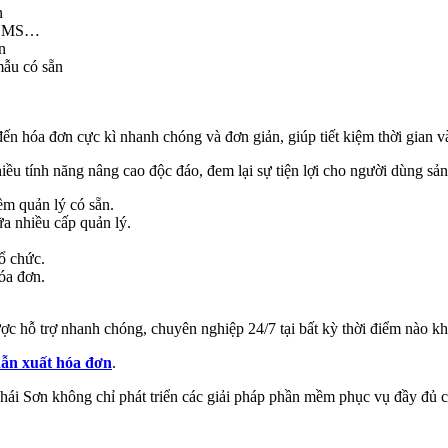
n
, SMS…
n
mẫu có sẵn
ến hóa đơn cực kì nhanh chóng và đơn giản, giúp tiết kiệm thời gian và
hiều tính năng nâng cao độc đáo, đem lại sự tiện lợi cho người dùng s
ềm quản lý có sẵn.
a nhiều cấp quản lý.
ổ chức.
óa đơn.
 hỗ trợ nhanh chóng, chuyên nghiệp 24/7 tại bất kỳ thời điểm nào kh
dẫn xuất hóa đơn
.
hái Sơn không chỉ phát triển các giải pháp phần mềm phục vụ đầy đủ c