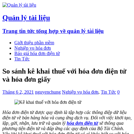
Quản lý tài liệu
Trang tin tức tổng hợp về quản lý tài liệu
Giới thiệu phần mềm
Nghiệp vụ hóa đơn
Báo giá hóa đơn điện tử
Tin Tức
So sánh kê khai thuế với hóa đơn điện tử
và hóa đơn giấy
Tháng 6 2, 2021
nguyenchung
Nghiệp vụ hóa đơn
,
Tin Tức
0
Hóa đơn điện tử được quy định là tập hợp các thông điệp dữ liệu
điện tử về bán hàng hóa và cung ứng dịch vụ. Đối với việc khởi tạo,
lập, gửi, nhận, lưu trữ và quản lý
hóa đơn điện tử
sẽ thông qua
phương tiện điện tử và đáp ứng các quy định của Bộ Tài Chính.
Vậy khi kê khai thuế với hóa đơn điện tử có gì khác biệt so với hóa