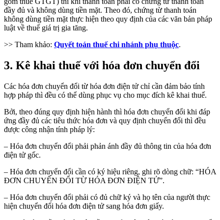
gồm thuế GTGT) thì khi thanh toán phải có chứng từ thanh toán
đầy đủ và không dùng tiền mặt. Theo đó, chứng từ thanh toán
không dùng tiền mặt thực hiện theo quy định của các văn bản pháp
luật về thuế giá trị gia tăng.
>> Tham khảo:
Quyết toán thuế chi nhánh phụ thuộc
.
3. Kê khai thuế với hóa đơn chuyển đổi
Các hóa đơn chuyển đổi từ hóa đơn điện tử chỉ cần đảm bảo tính
hợp pháp thì đều có thể dùng phục vụ cho mục đích kê khai thuế.
Bởi, theo đúng quy định hiện hành thì hóa đơn chuyển đổi khi đáp
ứng đầy đủ các tiêu thức hóa đơn và quy định chuyển đổi thì đều
được công nhận tính pháp lý:
– Hóa đơn chuyển đổi phải phản ánh đầy đủ thông tin của hóa đơn
điện tử gốc.
– Hóa đơn chuyển đổi cần có ký hiệu riêng, ghi rõ dòng chữ: “HÓA
ĐƠN CHUYỂN ĐỔI TỪ HÓA ĐƠN ĐIỆN TỬ”.
– Hóa đơn chuyển đổi phải có đủ chữ ký và họ tên của người thực
hiện chuyển đổi hóa đơn điện tử sang hóa đơn giấy.