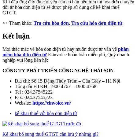
Khi đáp ứng đầy đủ các yêu cầu cơ bản nêu trên thì hóa đơn chuyển
đổi từ hóa đơn điện tử sẽ được phép sử dụng để kê khai thuế
GTGT.
>> Tham khảo:
Tra cứu hóa đơn
,
Tra cứu hóa đơn điện tử
.
Kết luận
Mọi thắc mắc về hóa đơn điện tử hay muốn được tư vấn về
phần
mềm hóa đơn điện tử
E-invoice hoàn toàn miễn phí, Quý doanh
nghiệp vui lòng liên hệ:
CÔNG TY PHÁT TRIỂN CÔNG NGHỆ THÁI SƠN
Địa chỉ: Số 15 Đặng Thùy Trâm – Cầu Giấy – Hà Nội
Tổng đài HTKH: 1900 4767 – 1900 4768
Tel : 024.37545222
Fax: 024.37545223
Website:
https://einvoice.vn/
kê khai thuế với hóa đơn điện tử
Trước đó
Kê khai bổ sung thuế GTGT cần lưu ý những gì?