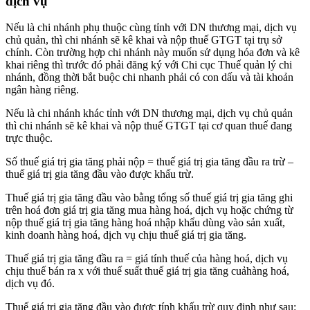
dịch vụ
Nếu là chi nhánh phụ thuộc cùng tỉnh với DN thương mại, dịch vụ
chủ quản, thì chi nhánh sẽ kê khai và nộp thuế GTGT tại trụ sở
chính. Còn trường hợp chi nhánh này muốn sử dụng hóa đơn và kê
khai riêng thì trước đó phải đăng ký với Chi cục Thuế quản lý chi
nhánh, đồng thời bắt buộc chi nhanh phải có con dấu và tài khoản
ngân hàng riêng.
Nếu là chi nhánh khác tỉnh với DN thương mại, dịch vụ chủ quản
thì chi nhánh sẽ kê khai và nộp thuế GTGT tại cơ quan thuế đang
trực thuộc.
Số thuế giá trị gia tăng phải nộp = thuế giá trị gia tăng đầu ra trừ –
thuế giá trị gia tăng đầu vào được khấu trừ.
Thuế giá trị gia tăng đầu vào bằng tổng số thuế giá trị gia tăng ghi
trên hoá đơn giá trị gia tăng mua hàng hoá, dịch vụ hoặc chứng từ
nộp thuế giá trị gia tăng hàng hoá nhập khẩu dùng vào sản xuất,
kinh doanh hàng hoá, dịch vụ chịu thuế giá trị gia tăng.
Thuế giá trị gia tăng đầu ra = giá tính thuế của hàng hoá, dịch vụ
chịu thuế bán ra x với thuế suất thuế giá trị gia tăng cuảhàng hoá,
dịch vụ đó.
Thuế giá trị gia tăng đầu vào được tính khấu trừ quy định như sau: