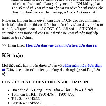
nơi có cơ sở sản xuất. Lưu ý rằng, nếu như DN không phát
sinh số thuế kê khai và phải nộp tại trụ sở chính thì không cần
phải nộp thuế cho các địa phương, nơi có cơ sở sản xuất.
Ngoài ra, khi tiến hành quyết toán thuế TNCN cho các chi nhánh
hạch toán phụ thuộc thì các DN chủ quản cũng sẽ áp dụng tương tự
như đối với quyết toán thuế GTGT. Còn đối với thuế TNDN cho
chi nhánh phụ thuộc thì các DN chỉ việc kê khai và nộp thuế tập
trung tại trụ sở chính.
>> Tham khảo:
Hóa đơn đầu vào chậm hơn hóa đơn đầu ra
.
Kết luận
Mọi thắc mắc hay muốn được tư vấn về
phần mềm hóa đơn điện
tử
E-invoice hoàn toàn miễn phí, Quý doanh nghiệp vui lòng liên
hệ:
CÔNG TY PHÁT TRIỂN CÔNG NGHỆ THÁI SƠN
Địa chỉ: Số 15 Đặng Thùy Trâm – Cầu Giấy – Hà Nội
Tổng đài HTKH: 1900 4767 – 1900 4768
Tel : 024.37545222
Fax: 024.37545223