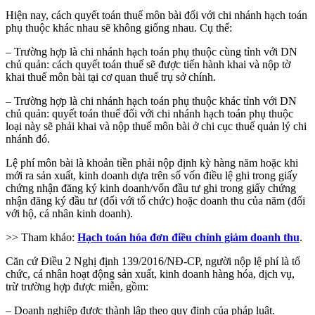
Hiện nay, cách quyết toán thuế môn bài đối với chi nhánh hạch toán
phụ thuộc khác nhau sẽ không giống nhau. Cụ thể:
– Trường hợp là chi nhánh hạch toán phụ thuộc cùng tỉnh với DN
chủ quản: cách quyết toán thuế sẽ được tiến hành khai và nộp tờ
khai thuế môn bài tại cơ quan thuế trụ sở chính.
– Trường hợp là chi nhánh hạch toán phụ thuộc khác tỉnh với DN
chủ quản: quyết toán thuế đối với chi nhánh hạch toán phụ thuộc
loại này sẽ phải khai và nộp thuế môn bài ở chi cục thuế quản lý chi
nhánh đó.
Lệ phí môn bài là khoản tiền phải nộp định kỳ hàng năm hoặc khi
mới ra sản xuất, kinh doanh dựa trên số vốn điều lệ ghi trong giấy
chứng nhận đăng ký kinh doanh/vốn đầu tư ghi trong giấy chứng
nhận đăng ký đầu tư (đối với tổ chức) hoặc doanh thu của năm (đối
với hộ, cá nhân kinh doanh).
>> Tham khảo:
Hạch toán hóa đơn điều chỉnh giảm doanh thu
.
Căn cứ Điều 2 Nghị định 139/2016/NĐ-CP, người nộp lệ phí là tổ
chức, cá nhân hoạt động sản xuất, kinh doanh hàng hóa, dịch vụ,
trừ trường hợp được miễn, gồm:
– Doanh nghiệp được thành lập theo quy định của pháp luật.