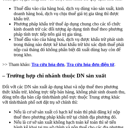
Thuế đầu vào của hàng hoá, dịch vụ dùng vào sản xuất, kinh
doanh hàng hoá, dịch vụ chịu thuế giá trị gia tăng thì được
khấu trừ.
Phương pháp khấu trừ thuế áp dụng chung cho các tổ chức
kinh doanh trừ các đối tượng áp dụng tinh thuế theo phương
pháp tính trực tiếp trên giá trị gia tăng.
Thuế đầu vào của hàng hoá, dịch vụ được khấu trừ phát sinh
trong tháng nào được kê khai khấu trừ khi xác định thuế phải
nộp cuả tháng đó không phân biệt đã xuất dùng hay còn để
trong kho.
>> Tham khảo:
Tra cứu hóa đơn
,
Tra cứu hóa đơn điện tử
.
– Trường hợp chi nhánh thuộc DN sản xuất
Đối với các DN sản xuất áp dụng khai và nộp thuế theo phương
thức khấu trừ, không trực tiếp bán hàng, không phát sinh doanh thu,
đóng trên địa bàn cấp tỉnh/thành phố trực thuộc Trung ương khác
với tỉnh/thành phố nơi đặt trụ sở chính thì:
Nếu là cơ sở sản xuất có hạch kế toán thì phải đăng ký nộp
thuế theo phương pháp khấu trừ tại chính địa phương đó.
Nếu là cơ sở sản xuất không hạch toán kế toán thì sẽ tiến
hành kê khai tại trụ sở chính và nộp thuế cho các địa phương,