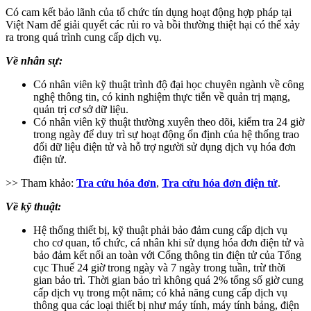
Có cam kết bảo lãnh của tổ chức tín dụng hoạt động hợp pháp tại
Việt Nam để giải quyết các rủi ro và bồi thường thiệt hại có thể xảy
ra trong quá trình cung cấp dịch vụ.
Về nhân sự:
Có nhân viên kỹ thuật trình độ đại học chuyên ngành về công
nghệ thông tin, có kinh nghiệm thực tiễn về quản trị mạng,
quản trị cơ sở dữ liệu.
Có nhân viên kỹ thuật thường xuyên theo dõi, kiểm tra 24 giờ
trong ngày để duy trì sự hoạt động ổn định của hệ thống trao
đổi dữ liệu điện tử và hỗ trợ người sử dụng dịch vụ hóa đơn
điện tử.
>> Tham khảo:
Tra cứu hóa đơn
,
Tra cứu hóa đơn điện tử
.
Về kỹ thuật:
Hệ thống thiết bị, kỹ thuật phải bảo đảm cung cấp dịch vụ
cho cơ quan, tổ chức, cá nhân khi sử dụng hóa đơn điện tử và
bảo đảm kết nối an toàn với Cổng thông tin điện tử của Tổng
cục Thuế 24 giờ trong ngày và 7 ngày trong tuần, trừ thời
gian bảo trì. Thời gian bảo trì không quá 2% tổng số giờ cung
cấp dịch vụ trong một năm; có khả năng cung cấp dịch vụ
thông qua các loại thiết bị như máy tính, máy tính bảng, điện