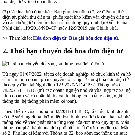
nối điện tử với cơ quan thuế.
(3) Các loại hóa đơn khác: Bao gồm tem điện tử, vé điện tử, thẻ
điện tử, phiếu thu điện tử, phiếu xuất kho kiêm vận chuyển điện tử
và các chứng từ điện tử khác có nội dung quy định tại Điều 6 của
Nghị định 119/2018/NĐ-CP ngày 12/9/2019 của Chính phủ.
>> Tham khảo:
Hóa đơn điện tử
,
Báo giá hóa đơn điện tử
.
2. Thời hạn chuyển đổi hóa đơn điện tử
Từ ngày 01/07/2022, tất cả các doanh nghiệp, tổ chức kinh tế và hộ
cá nhân kinh doanh phải chuyển đổi sang sử dụng hóa đơn điện tử
theo quy định tại Nghị định 123/2020/NĐ-CP và Thông tư số
78/2021/TT-BTC (trừ các doanh nghiệp nhỏ và vừa, hợp tác xã, hộ
kinh doanh và cá nhân kinh doanh không có hạ tầng công nghệ
thông tin, hệ thống phần mềm kế toán).
Theo Điều 7 của Thông tư 32/2011/TT-BTC, tổ chức, kinh doanh
có thể sử dụng đồng thời nhiều loại hình hóa đơn khác nhau và phải
thông báo về việc phát hành từng loại hóa đơn theo quy định. Mẫu
thông báo phát hành hóa đơn phổ biến nhất được quy định tại Mẫu
số 2, Phụ lục đi kèm với Thông tư 32, bao gồm các thông tin sau: