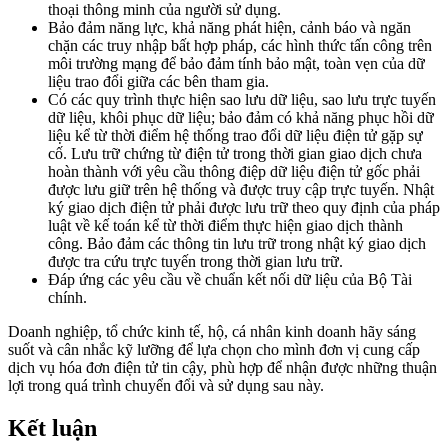
thoại thông minh của người sử dụng.
Bảo đảm năng lực, khả năng phát hiện, cảnh báo và ngăn
chặn các truy nhập bất hợp pháp, các hình thức tấn công trên
môi trường mạng để bảo đảm tính bảo mật, toàn vẹn của dữ
liệu trao đổi giữa các bên tham gia.
Có các quy trình thực hiện sao lưu dữ liệu, sao lưu trực tuyến
dữ liệu, khôi phục dữ liệu; bảo đảm có khả năng phục hồi dữ
liệu kể từ thời điểm hệ thống trao đổi dữ liệu điện tử gặp sự
cố. Lưu trữ chứng từ điện tử trong thời gian giao dịch chưa
hoàn thành với yêu cầu thông điệp dữ liệu điện tử gốc phải
được lưu giữ trên hệ thống và được truy cập trực tuyến. Nhật
ký giao dịch điện tử phải được lưu trữ theo quy định của pháp
luật về kế toán kể từ thời điểm thực hiện giao dịch thành
công. Bảo đảm các thông tin lưu trữ trong nhật ký giao dịch
được tra cứu trực tuyến trong thời gian lưu trữ.
Đáp ứng các yêu cầu về chuẩn kết nối dữ liệu của Bộ Tài
chính.
Doanh nghiệp, tổ chức kinh tế, hộ, cá nhân kinh doanh hãy sáng
suốt và cân nhắc kỹ lưỡng để lựa chọn cho mình đơn vị cung cấp
dịch vụ hóa đơn điện tử tin cậy, phù hợp để nhận được những thuận
lợi trong quá trình chuyển đổi và sử dụng sau này.
Kết luận