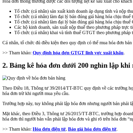
Hóa đơn thông thường được các đối tượng liệt kê sau xuất cho khách
Tổ chức (cá nhân) sản xuất kinh doanh áp dụng tính và nộp t
Tổ chức (cá nhân) làm đại lý bán đúng giá hàng hóa chịu thuế ti
Tổ chức (cá nhân) làm đại lý bán đúng giá hàng hóa chịu thu
Các hộ kinh doanh, sản xuất nộp thuế theo phương pháp trực t
Tổ chức (cá nhân) khai và tính thuế GTGT theo phương pháp tr
Cá nhân, tổ chức đủ điều kiện theo quy định có thể mua hóa đơn bán 
>> Tham khảo:
Quy định hóa đơn GTGT lĩnh vực xuất khẩu
.
2. Bảng kê hóa đơn dưới 200 nghìn lập khi
Theo Điều 18, Thông tư 39/2014/TT-BTC quy định về các trường hợp 
hóa đơn trừ khi người mua yêu cầu.
Trường hợp này, tuy không phải lập hóa đơn nhưng người bán phải lậ
Mặt khác, theo Điều 3, Thông tư 26/2015/TT-BTC, trường hợp doanh 
hóa đơn thì người bán vẫn phải lập hóa đơn và ghi rõ trên hóa đơn “
>> Tham khảo:
Hóa đơn điện tử
,
Báo giá hóa đơn điện tử
.