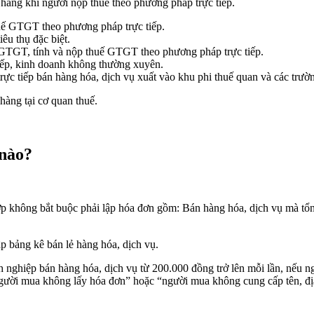
 hàng khi người nộp thuế theo phương pháp trực tiếp.
huế GTGT theo phương pháp trực tiếp.
êu thụ đặc biệt.
ế GTGT, tính và nộp thuế GTGT theo phương pháp trực tiếp.
iếp, kinh doanh không thường xuyên.
ực tiếp bán hàng hóa, dịch vụ xuất vào khu phi thuế quan và các trườ
hàng tại cơ quan thuế.
 nào?
không bắt buộc phải lập hóa đơn gồm: Bán hàng hóa, dịch vụ mà tổng g
p bảng kê bán lẻ hàng hóa, dịch vụ.
nghiệp bán hàng hóa, dịch vụ từ 200.000 đồng trở lên mỗi lần, nếu n
người mua không lấy hóa đơn” hoặc “người mua không cung cấp tên, địa