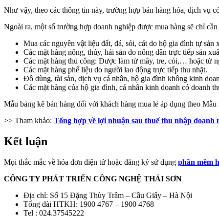
Như vậy, theo các thông tin này, trường hợp bán hàng hóa, dịch vụ có
Ngoài ra, một số trường hợp doanh nghiệp được mua hàng sẽ chỉ cần
Mua các nguyên vật liệu đất, đá, sỏi, cát do hộ gia đình tự sản 
Các mặt hàng nông, thủy, hải sản do nông dân trực tiếp sản xuấ
Các mặt hàng thủ công: Được làm từ mây, tre, cói,… hoặc từ n
Các mặt hàng phế liệu do người lao động trực tiếp thu nhặt.
Đồ dùng, tài sản, dịch vụ cá nhân, hộ gia đình không kinh doa
Các mặt hàng của hộ gia đình, cá nhân kinh doanh có doanh th
Mẫu bảng kê bán hàng đối với khách hàng mua lẻ áp dụng theo Mẫu
>> Tham khảo:
Tổng hợp về lợi nhuận sau thuế thu nhập doanh 
Kết luận
Mọi thắc mắc về hóa đơn điện tử hoặc đăng ký sử dụng
phần mềm h
CÔNG TY PHÁT TRIỂN CÔNG NGHỆ THÁI SƠN
Địa chỉ: Số 15 Đặng Thùy Trâm – Cầu Giấy – Hà Nội
Tổng đài HTKH: 1900 4767 – 1900 4768
Tel : 024.37545222