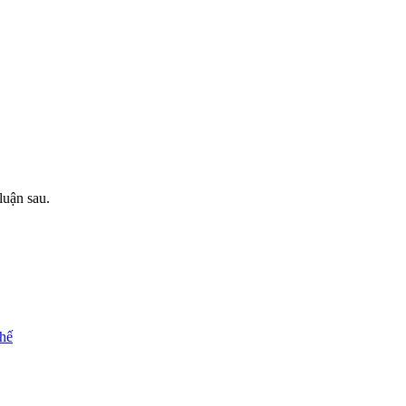
luận sau.
chế