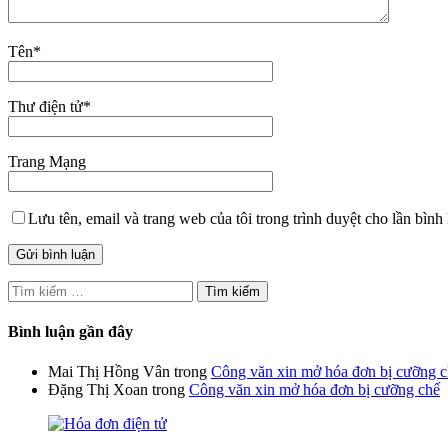
Tên
*
Thư điện tử
*
Trang Mạng
Lưu tên, email và trang web của tôi trong trình duyệt cho lần bình 
Tìm
kiếm
cho:
Bình luận gần đây
Mai Thị Hồng Vân
trong
Công văn xin mở hóa đơn bị cưỡng 
Đặng Thị Xoan
trong
Công văn xin mở hóa đơn bị cưỡng chế