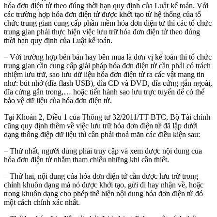
hóa đơn điện tử theo đúng thời hạn quy định của Luật kế toán. Với
các trường hợp hóa đơn điện tử được khởi tạo từ hệ thống của tổ
chức trung gian cung cấp phần mềm hóa đơn điện tử thì các tổ chức
trung gian phải thực hiện việc lưu trữ hóa đơn điện tử theo đúng
thời hạn quy định của Luật kế toán.
– Với trường hợp bên bán hay bên mua là đơn vị kế toán thì tổ chức
trung gian cần cung cấp giải pháp hóa đơn điện tử cần phải có trách
nhiệm lưu trữ, sao lưu dữ liệu hóa đơn điện tử ra các vật mang tin
như: bút nhớ (đĩa flash USB), đĩa CD và DVD, đĩa cứng gắn ngoài,
đĩa cứng gắn trong,… hoặc tiến hành sao lưu trực tuyến để có thể
bảo vệ dữ liệu của hóa đơn điện tử.
Tại Khoản 2, Điều 1 của Thông tư 32/2011/TT-BTC, Bộ Tài chính
cũng quy định thêm về việc lưu trữ hóa đơn điện tử đã lập dưới
dạng thông điệp dữ liệu thì cần phải thoả mãn các điều kiện sau:
– Thứ nhất, người dùng phải truy cập và xem được nội dung của
hóa đơn điện tử nhằm tham chiếu những khi cần thiết.
– Thứ hai, nội dung của hóa đơn điện tử cần được lưu trữ trong
chính khuôn dạng mà nó được khởi tạo, gửi đi hay nhận về, hoặc
trong khuôn dạng cho phép thể hiện nội dung hóa đơn điện tử đó
một cách chính xác nhất.