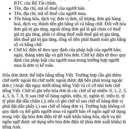
BTC của Bộ Tài chính.
Tên, địa chỉ, mã số thuế của người bán.
Tên, địa chỉ, mã số thuế của người mua.
Tên hàng hóa, dịch vụ; đơn vị tính, số lượng, đơn giá hàng
hoá, dịch vụ; thành tiền ghi bằng số và bằng chữ. Đối với hóa
đơn giá trị gia tăng, ngoài dòng đơn giá là giá chưa có thuế
giá trị gia tăng, phải có dòng thuế suất thuế giá trị gia tăng,
tiền thuế giá trị gia tăng, tổng số tiền phải thanh toán ghi bằng
số và bằng chữ.
Chữ ký điện tử theo quy định của pháp luật của người bán;
ngày, tháng năm lập và gửi hóa đơn. Chữ ký điện tử theo quy
định của pháp luật của người mua trong trường hợp người
mua là đơn vị kế toán.
Hóa đơn được thể hiện bằng tiếng Việt. Trường hợp cần ghi thêm
chữ nước ngoài thì chữ nước ngoài được đặt bên phải trong ngoặc
đơn ( ) hoặc đặt ngay dưới dòng tiếng Việt và có cỡ nhỏ hơn chữ
tiếng Việt. Chữ số ghi trên hóa đơn là các chữ số tự nhiên: 0, 1, 2, 3,
4, 5, 6, 7, 8, 9; sau chữ số hàng nghìn, triệu, tỷ, nghìn tỷ, triệu tỷ, tỷ
tỷ phải đặt dấu chấm (.); nếu có ghi chữ số sau chữ số hàng đơn vị
phải đặt dấu phẩy (,) sau chữ số hàng đơn vị. Trường hợp không có
quy định cụ thể giữa người mua và người bán về ngôn ngữ sử dụng
trong việc lập hóa đơn điện tử để xuất khẩu hàng hóa, dịch vụ thì
ngôn ngữ được sử dụng trên hóa đơn điện tử (hóa đơn xuất khẩu) là
tiếng Anh.