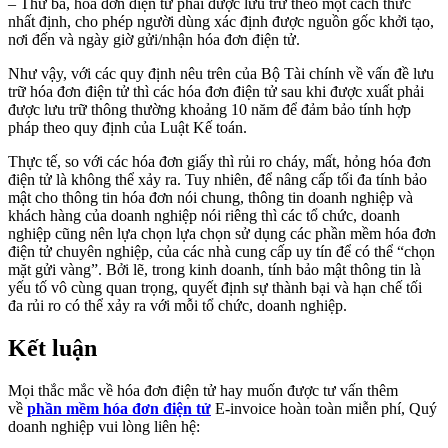
– Thứ ba, hóa đơn điện tử phải được lưu trữ theo một cách thức
nhất định, cho phép người dùng xác định được nguồn gốc khởi tạo,
nơi đến và ngày giờ gửi/nhận hóa đơn điện tử.
Như vậy, với các quy định nêu trên của Bộ Tài chính về vấn đề lưu
trữ hóa đơn điện tử thì các hóa đơn điện tử sau khi được xuất phải
được lưu trữ thông thường khoảng 10 năm để đảm bảo tính hợp
pháp theo quy định của Luật Kế toán.
Thực tế, so với các hóa đơn giấy thì rủi ro cháy, mất, hỏng hóa đơn
điện tử là không thể xảy ra. Tuy nhiên, để nâng cấp tối đa tính bảo
mật cho thông tin hóa đơn nói chung, thông tin doanh nghiệp và
khách hàng của doanh nghiệp nói riêng thì các tổ chức, doanh
nghiệp cũng nên lựa chọn lựa chọn sử dụng các phần mềm hóa đơn
điện tử chuyên nghiệp, của các nhà cung cấp uy tín để có thể “chọn
mặt gửi vàng”. Bởi lẽ, trong kinh doanh, tính bảo mật thông tin là
yếu tố vô cùng quan trọng, quyết định sự thành bại và hạn chế tối
đa rủi ro có thể xảy ra với mỗi tổ chức, doanh nghiệp.
Kết luận
Mọi thắc mắc về hóa đơn điện tử hay muốn được tư vấn thêm
về
phần mềm hóa đơn điện tử
E-invoice hoàn toàn miễn phí, Quý
doanh nghiệp vui lòng liên hệ: