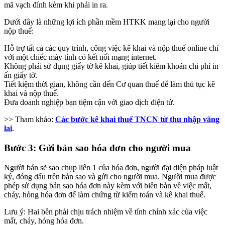
mã vạch đính kèm khi phải in ra.
Dưới đây là những lợi ích phần mềm HTKK mang lại cho người
nộp thuế:
Hỗ trợ tất cả các quy trình, công việc kê khai và nộp thuế online chỉ
với một chiếc máy tính có kết nối mạng internet.
Không phải sử dụng giấy tờ kê khai, giúp tiết kiêm khoản chi phí in
ấn giấy tờ.
Tiết kiệm thời gian, không cần đến Cơ quan thuế để làm thủ tục kê
khai và nộp thuế.
Đưa doanh nghiệp bạn tiệm cận với giao dịch điện tử.
>> Tham khảo:
Các bước kê khai thuế TNCN từ thu nhập vãng
lai
.
Bước 3: Gửi bản sao hóa đơn cho người mua
Người bán sẽ sao chụp liên 1 của hóa đơn, người đại diện pháp luật
ký, đóng dấu trên bản sao và gửi cho người mua. Người mua được
phép sử dụng bản sao hóa đơn này kèm với biên bản về việc mất,
cháy, hỏng hóa đơn để làm chứng từ kiểm toán và kê khai thuế.
Lưu ý: Hai bên phải chịu trách nhiệm về tính chính xác của việc
mất, cháy, hỏng hóa đơn.