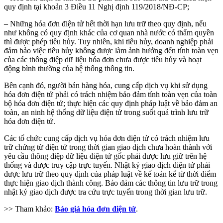
quy định tại khoản 3 Điều 11 Nghị định 119/2018/NĐ-CP;
– Những hóa đơn điện tử hết thời hạn lưu trữ theo quy định, nếu
như không có quy định khác của cơ quan nhà nước có thẩm quyền
thì được phép tiêu hủy. Tuy nhiên, khi tiêu hủy, doanh nghiệp phải
đảm bảo việc tiêu hủy không được làm ảnh hưởng đến tính toàn vẹn
của các thông điệp dữ liệu hóa đơn chưa được tiêu hủy và hoạt
động bình thường của hệ thống thông tin.
Bên cạnh đó, người bán hàng hóa, cung cấp dịch vụ khi sử dụng
hóa đơn điện tử phải có trách nhiệm bảo đảm tính toàn vẹn của toàn
bộ hóa đơn điện tử; thực hiện các quy định pháp luật về bảo đảm an
toàn, an ninh hệ thống dữ liệu điện tử trong suốt quá trình lưu trữ
hóa đơn điện tử.
Các tổ chức cung cấp dịch vụ hóa đơn điện tử có trách nhiệm lưu
trữ chứng từ điện tử trong thời gian giao dịch chưa hoàn thành với
yêu cầu thông điệp dữ liệu điện tử gốc phải được lưu giữ trên hệ
thống và được truy cập trực tuyến. Nhật ký giao dịch điện tử phải
được lưu trữ theo quy định của pháp luật về kế toán kể từ thời điểm
thực hiện giao dịch thành công. Bảo đảm các thông tin lưu trữ trong
nhật ký giao dịch được tra cứu trực tuyến trong thời gian lưu trữ.
>> Tham khảo:
Báo giá hóa đơn điện tử
.