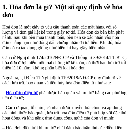
1. Hóa đơn là gì? Một số quy định về hóa
đơn
Hoá đơn là một giấy tờ yêu cầu thanh toán các mặt hàng với số
lượng và đơn giá liệt kê trong giấy tờ đó. Hóa đơn do bên bán phát
hành. Sau khi bên mua thanh toán, bên bán sẽ xác nhận vào hóa
đơn chẳng hạn như đóng dấu chứng nhận đã trả tiền. Khi đó, hóa
đơn có cả tác dụng giống như biên lai hay giấy biên nhận.
Căn cứ Nghị định 174/2016/NĐ-CP và Thông tư 39/2014/TT-BTC,
hóa đơn được hiểu một loại chứng từ kế toán, có thời hạn lưu trữ tối
thiểu là 10 năm, không phân biệt loại hóa đơn.
Ngoài ra, tại Điều 11 Nghị định 119/2018/NĐ-CP quy định rõ về
cách lưu trữ, bảo quản và tiêu hủy hóa đơn điện tử như sau:
–
Hóa đơn điện tử
phải được bảo quản và lưu trữ bằng các phương
tiện điện tử;
– Các cơ quan, tổ chức, cá nhân được quyền lựa chọn và áp dụng
các hình thức bảo quản, lưu trữ hóa đơn điện tử phù hợp với đặc thù
hoạt động và khả năng ứng dụng công nghệ của đơn vị mình;
– Hóa đơn điện tử khi lưu trữ phải đảm bảo tuân thủ các điều kiện