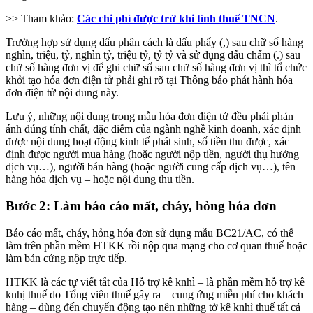
>> Tham khảo:
Các chi phí được trừ khi tính thuế TNCN
.
Trường hợp sử dụng dấu phân cách là dấu phẩy (,) sau chữ số hàng
nghìn, triệu, tỷ, nghìn tỷ, triệu tỷ, tỷ tỷ và sử dụng dấu chấm (.) sau
chữ số hàng đơn vị để ghi chữ số sau chữ số hàng đơn vị thì tổ chức
khởi tạo hóa đơn điện tử phải ghi rõ tại Thông báo phát hành hóa
đơn điện tử nội dung này.
Lưu ý, những nội dung trong mẫu hóa đơn điện tử đều phải phản
ánh đúng tính chất, đặc điểm của ngành nghề kinh doanh, xác định
được nội dung hoạt động kinh tế phát sinh, số tiền thu được, xác
định được người mua hàng (hoặc người nộp tiền, người thụ hưởng
dịch vụ…), người bán hàng (hoặc người cung cấp dịch vụ…), tên
hàng hóa dịch vụ – hoặc nội dung thu tiền.
Bước 2: Làm báo cáo mất, cháy, hỏng hóa đơn
Báo cáo mất, cháy, hỏng hóa đơn sử dụng mẫu BC21/AC, có thể
làm trên phần mềm HTKK rồi nộp qua mạng cho cơ quan thuế hoặc
làm bản cứng nộp trực tiếp.
HTKK là các tự viết tắt của Hỗ trợ kê knhì – là phần mềm hỗ trợ kê
knhị thuế do Tổng viên thuế gây ra – cung ứng miễn phí cho khách
hàng – dùng đến chuyển động tạo nên những tờ kê knhì thuế tất cả