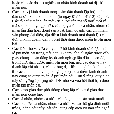
hoặc của các doanh nghiệp tư nhân kinh doanh tại địa bàn
miền núi.
Các đơn vị kinh doanh trong năm đầu thành lập hoặc năm
đầu ra sản xuất, kinh doanh (từ ngày 01/11 – 31/12). Cụ thể:
Các tổ chức thành lập mới (đã được cấp mã số thuế mới và
mã số doanh nghiệp mới); các hộ gia đình, cá nhân, nhóm cá
nhân lần đầu hoạt động sản xuất, kinh doanh; các chi nhánh,
văn phòng đại diện, địa điểm kinh doanh mới thanh lập của
đơn vị kinh doanh đang trong thời gian được miễn lệ phí môn
bài.
Các DN nhỏ và vừa chuyển từ hộ kinh doanh sẽ được miễn
lệ phí môn bài trong thời hạn 03 năm, tính từ ngày được cấp
giấy chứng nhận đăng ký doanh nghiệp lần đầu. Theo đó,
trong thời gian được miễn phí môn bài, nếu các đơn vị này
thanh lập chi nhánh, văn phòng đại diện, địa điểm kinh doanh
thì các chi nhánh, văn phòng đại diện, địa điểm kinh doanh
này cũng sẽ được miễn lệ phí môn bài. Lưu ý rằng, quy định
này sẽ ngừng áp dụng nếu DN nhỏ và vừa hết thời hạn được
miễn phí môn bài.
Các cơ sở giáo dục phổ thông công lập và cơ sở giáo dục
mầm non công lập.
Các cá nhân, nhóm cá nhân và hộ gia đình sản xuất muối.
Các tổ chức, cá nhân, nhóm cá nhân và các hộ gia đình nuôi
trồng, đánh bắt thủy, hải sản, cung cấp dịch vụ hậu cần nghề
cá.