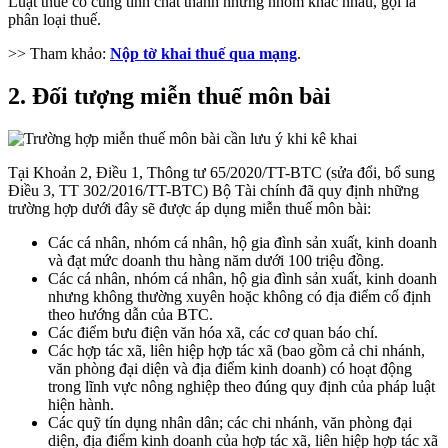
Luật thuế có cùng tính chất thành những nhóm khác nhau, gọi là
phân loại thuế.
>> Tham khảo:
Nộp tờ khai thuế qua mạng
.
2. Đối tượng miễn thuế môn bài
Tại Khoản 2, Điều 1, Thông tư 65/2020/TT-BTC (sửa đổi, bổ sung
Điều 3, TT 302/2016/TT-BTC) Bộ Tài chính đã quy định những
trường hợp dưới đây sẽ được áp dụng miễn thuế môn bài:
Các cá nhân, nhóm cá nhân, hộ gia đình sản xuất, kinh doanh
và đạt mức doanh thu hàng năm dưới 100 triệu đồng.
Các cá nhân, nhóm cá nhân, hộ gia đình sản xuất, kinh doanh
nhưng không thường xuyên hoặc không có địa điểm cố định
theo hướng dẫn của BTC.
Các điểm bưu điện văn hóa xã, các cơ quan báo chí.
Các hợp tác xã, liên hiệp hợp tác xã (bao gồm cả chi nhánh,
văn phòng đại diện và địa điểm kinh doanh) có hoạt động
trong lĩnh vực nông nghiệp theo đúng quy định của pháp luật
hiện hành.
Các quỹ tín dụng nhân dân; các chi nhánh, văn phòng đại
diện, địa điểm kinh doanh của hợp tác xã, liên hiệp hợp tác xã