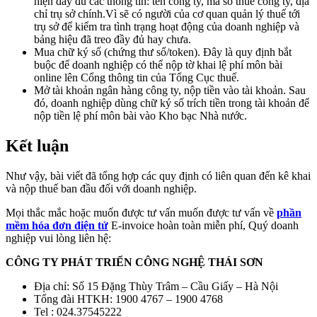
hiện đầy đủ các thông tin: tên công ty, mã số thuế công ty, địa
chỉ trụ sở chính.Vì sẽ có người của cơ quan quản lý thuế tới
trụ sở để kiểm tra tình trạng hoạt động của doanh nghiệp và
bảng hiệu đã treo đầy đủ hay chưa.
Mua chữ ký số (chứng thư số/token). Đây là quy định bắt
buộc để doanh nghiệp có thể nộp tờ khai lệ phí môn bài
online lên Cổng thông tin của Tổng Cục thuế.
Mở tài khoản ngân hàng công ty, nộp tiền vào tài khoản. Sau
đó, doanh nghiệp dùng chữ ký số trích tiền trong tài khoản để
nộp tiền lệ phí môn bài vào Kho bạc Nhà nước.
Kết luận
Như vậy, bài viết đã tổng hợp các quy định có liên quan đến kê khai
và nộp thuế ban đầu đối với doanh nghiệp.
Mọi thắc mắc hoặc muốn được tư vấn muốn được tư vấn về
phần
mềm hóa đơn điện tử
E-invoice hoàn toàn miễn phí, Quý doanh
nghiệp vui lòng liên hệ:
CÔNG TY PHÁT TRIỂN CÔNG NGHỆ THÁI SƠN
Địa chỉ: Số 15 Đặng Thùy Trâm – Cầu Giấy – Hà Nội
Tổng đài HTKH: 1900 4767 – 1900 4768
Tel : 024.37545222