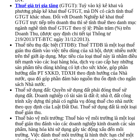
Thuế giá trị gia tăng
(GTGT): Tuỳ vào kỳ kê khai và
phương pháp kê khai thuế GTGT, mà DN có cách tính thuế
GTGT khác nhau. Đối với Doanh Nghiệp kê khai thuế
GTGT trực tiếp trên doanh thu thì sẽ tính thuê theo danh mục
ngành nghề tính thuế GTGT theo tỷ lệ: Phần trăm (%) trên
Doanh Thu, (được quy định chi tiết tại Thông tư
219/2013/TT-BTC ngày 31/12/2013).
Thuế tiêu thụ đặc biệt (TTĐB): Thuế TTĐB là một loại thuế
gián thu đánh vào việc tiêu dùng của xã hội, được nhiều nước
trên thế giới áp dụng. Mục tiêu của loại thuế này là nhằm điều
tiết mạnh vào các loại hàng hóa, dịch vụ cao cấp hay những
sản phẩm tiêu dùng không có lợi cho sức khỏe, góp phần
hướng dẫn PT SXKD, TDXH theo định hướng của Nhà
nước, qua đó góp phần đảm bảo nguồn thu ổn định cho ngân
sách Nhà nước.
Thuế sử dụng đất: Quyền sử dụng đất phải đóng thuế sử
dụng đất. Doanh nghiệp có tài sản là đất ở, nhà ở, đất công
trình xây dựng thì phải có nghĩa vụ đóng thuế cho nhà nước
theo quy định của Luật Đất Đai. Thuế sử dụng đất là một loại
thuế gián thu.
Thuế bảo vệ môi trường: Thuế bảo vệ môi trường là một loại
thuế gián thu đánh vào các doanh nghiệp kinh doanh các sản
phẩm, hàng hóa khi sử dụng gây tác động xấu đến môi
trường. Việc đánh thuế môi trường là hình thức hạn chế một