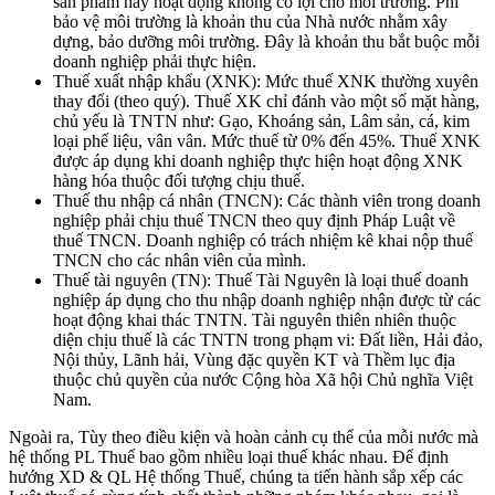
sản phẩm hay hoạt động không có lợi cho môi trường. Phí
bảo vệ môi trường là khoản thu của Nhà nước nhằm xây
dựng, bảo dưỡng môi trường. Đây là khoản thu bắt buộc mỗi
doanh nghiệp phải thực hiện.
Thuế xuất nhập khẩu (XNK): Mức thuế XNK thường xuyên
thay đổi (theo quý). Thuế XK chỉ đánh vào một số mặt hàng,
chủ yếu là TNTN như: Gạo, Khoáng sản, Lâm sản, cá, kim
loại phế liệu, vân vân. Mức thuế từ 0% đến 45%. Thuế XNK
được áp dụng khi doanh nghiệp thực hiện hoạt động XNK
hàng hóa thuộc đối tượng chịu thuế.
Thuế thu nhập cá nhân (TNCN): Các thành viên trong doanh
nghiệp phải chịu thuế TNCN theo quy định Pháp Luật về
thuế TNCN. Doanh nghiệp có trách nhiệm kê khai nộp thuế
TNCN cho các nhân viên của mình.
Thuế tài nguyên (TN): Thuế Tài Nguyên là loại thuế doanh
nghiệp áp dụng cho thu nhập doanh nghiệp nhận được từ các
hoạt động khai thác TNTN. Tài nguyên thiên nhiên thuộc
diện chịu thuế là các TNTN trong phạm vi: Đất liền, Hải đảo,
Nội thủy, Lãnh hải, Vùng đặc quyền KT và Thềm lục địa
thuộc chủ quyền của nước Cộng hòa Xã hội Chủ nghĩa Việt
Nam.
Ngoài ra, Tùy theo điều kiện và hoàn cảnh cụ thể của mỗi nước mà
hệ thống PL Thuế bao gồm nhiều loại thuế khác nhau. Để định
hướng XD & QL Hệ thống Thuế, chúng ta tiến hành sắp xếp các