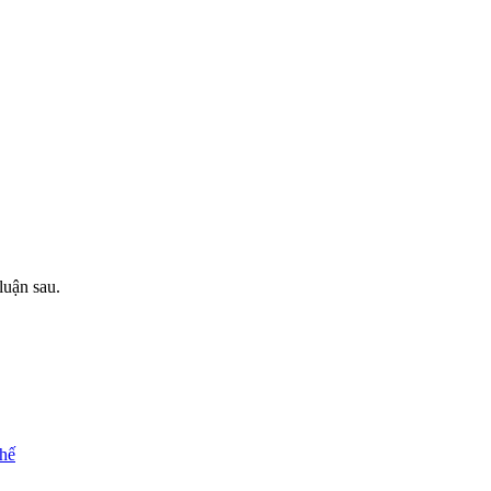
luận sau.
chế