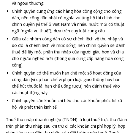
và ngoại thương.
Chính quyền cung ứng các hàng hóa công cộng cho công
dân, nên công dân phải có nghĩa vụ ủng hộ tài chính cho
chính quyền (vì thế ở Việt Nam và nhiều nước mới có thuật
ngữ “nghĩa vụ thuế”), dựa trên quy luật cung cầu.
Giữa các nhóm công dân có sự chênh lệch về thu nhập và
do đó là chênh lệch về mức sống, nên chính quyền sẽ đánh
thuế để lấy một phần thu nhập của người giàu hơn và chia
cho người nghèo hơn (thông qua cung cấp hàng hóa công
cộng).
Chính quyền có thể muốn hạn chế một số hoạt động của
công dân (ví dụ hạn chế vi phạm luật giao thông hay hạn
chế hút thuốc lá, hạn chế uống rượu) nên đánh thuế vào
các hoạt động này.
Chính quyền cần khoản chi tiêu cho các khoản phúc lợi xã
hội và phát triển kinh tế.
Thuế thu nhâp doanh nghiệp (TNDN) là loại thuế trực thu đánh
trên phần thu nhập sau khi trừ đi các khoản chi phí hợp lý, hợp
pháp liên quan đến thu nhập của đối tượng nộp thuế. Thuế